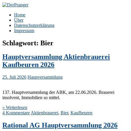
Zum
Inhalt
DerPranger
Finanzen, Freiheit, Prangerei
Home
springen
Über
Datenschutzerklärung
Impressum
Schlagwort:
Bier
Hauptversammlung Aktienbrauerei
Kaufbeuren 2026
25. Juli 2026
Haupversammlung
137. Hauptversammlung der ABK, am 22.06.2026. Brauerei
insolvent, Immobilien so mittel.
» Weiterlesen
4 Kommentare
Aktienbrauerei
,
Bier
,
Kaufbeuren
Rational AG Hauptversammlung 2026