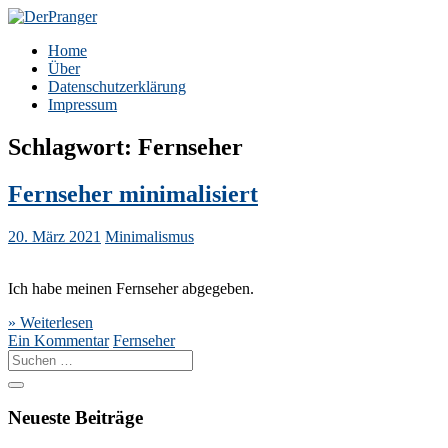
Zum
Inhalt
DerPranger
Finanzen, Freiheit, Prangerei
Home
springen
Über
Datenschutzerklärung
Impressum
Schlagwort:
Fernseher
Fernseher minimalisiert
20. März 2021
Minimalismus
Ich habe meinen Fernseher abgegeben.
» Weiterlesen
Ein Kommentar
Fernseher
Suche
nach:
Neueste Beiträge