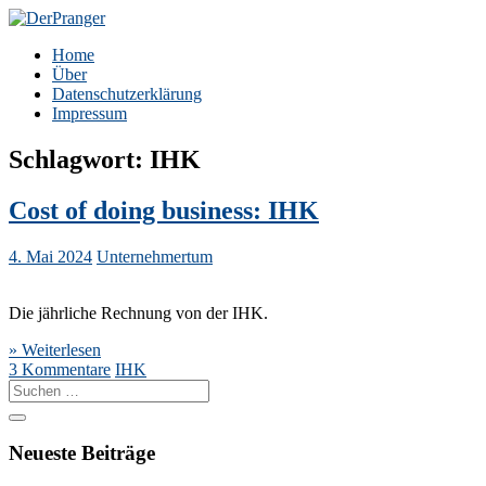
Zum
Inhalt
DerPranger
Finanzen, Freiheit, Prangerei
Home
springen
Über
Datenschutzerklärung
Impressum
Schlagwort:
IHK
Cost of doing business: IHK
4. Mai 2024
Unternehmertum
Die jährliche Rechnung von der IHK.
» Weiterlesen
3 Kommentare
IHK
Suche
nach:
Neueste Beiträge