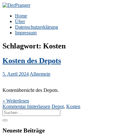
Zum
Inhalt
DerPranger
Finanzen, Freiheit, Prangerei
Home
springen
Über
Datenschutzerklärung
Impressum
Schlagwort:
Kosten
Kosten des Depots
5. April 2024
Allgemein
Kostenübersicht des Depots.
» Weiterlesen
Kommentar hinterlassen
Depot
,
Kosten
Suche
nach:
Neueste Beiträge