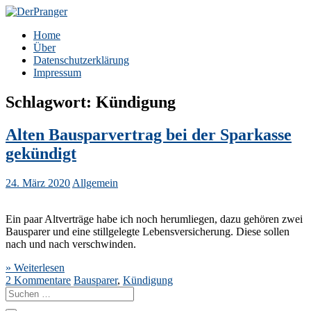
Zum
Inhalt
DerPranger
Finanzen, Freiheit, Prangerei
Home
springen
Über
Datenschutzerklärung
Impressum
Schlagwort:
Kündigung
Alten Bausparvertrag bei der Sparkasse
gekündigt
24. März 2020
Allgemein
Ein paar Altverträge habe ich noch herumliegen, dazu gehören zwei
Bausparer und eine stillgelegte Lebensversicherung. Diese sollen
nach und nach verschwinden.
» Weiterlesen
2 Kommentare
Bausparer
,
Kündigung
Suche
nach: