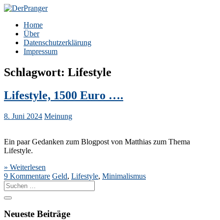
Zum
Inhalt
DerPranger
Finanzen, Freiheit, Prangerei
Home
springen
Über
Datenschutzerklärung
Impressum
Schlagwort:
Lifestyle
Lifestyle, 1500 Euro ….
8. Juni 2024
Meinung
Ein paar Gedanken zum Blogpost von Matthias zum Thema
Lifestyle.
» Weiterlesen
9 Kommentare
Geld
,
Lifestyle
,
Minimalismus
Suche
nach:
Neueste Beiträge