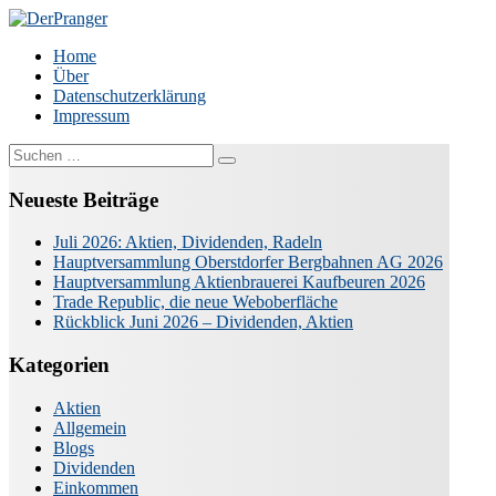
Zum
Inhalt
DerPranger
Finanzen, Freiheit, Prangerei
Home
springen
Über
Datenschutzerklärung
Impressum
Suche
nach:
Neueste Beiträge
Juli 2026: Aktien, Dividenden, Radeln
Hauptversammlung Oberstdorfer Bergbahnen AG 2026
Hauptversammlung Aktienbrauerei Kaufbeuren 2026
Trade Republic, die neue Weboberfläche
Rückblick Juni 2026 – Dividenden, Aktien
Kategorien
Aktien
Allgemein
Blogs
Dividenden
Einkommen