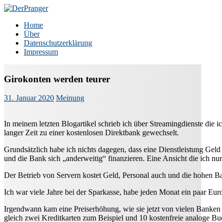
Zum
Inhalt
DerPranger
Finanzen, Freiheit, Prangerei
Home
springen
Über
Datenschutzerklärung
Impressum
Girokonten werden teurer
31. Januar 2020
Meinung
In meinem letzten Blogartikel schrieb ich über Streamingdienste die i
langer Zeit zu einer kostenlosen Direktbank gewechselt.
Grundsätzlich habe ich nichts dagegen, dass eine Dienstleistung Geld
und die Bank sich „anderweitig“ finanzieren. Eine Ansicht die ich nur 
Der Betrieb von Servern kostet Geld, Personal auch und die hohen Ba
Ich war viele Jahre bei der Sparkasse, habe jeden Monat ein paar Eu
Irgendwann kam eine Preiserhöhung, wie sie jetzt von vielen Banken 
gleich zwei Kreditkarten zum Beispiel und 10 kostenfreie analoge 