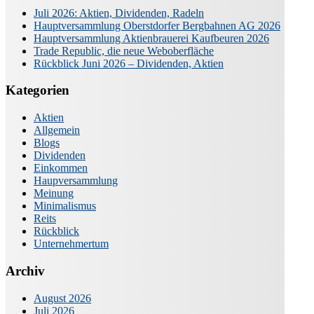
Juli 2026: Aktien, Dividenden, Radeln
Hauptversammlung Oberstdorfer Bergbahnen AG 2026
Hauptversammlung Aktienbrauerei Kaufbeuren 2026
Trade Republic, die neue Weboberfläche
Rückblick Juni 2026 – Dividenden, Aktien
Kategorien
Aktien
Allgemein
Blogs
Dividenden
Einkommen
Haupversammlung
Meinung
Minimalismus
Reits
Rückblick
Unternehmertum
Archiv
August 2026
Juli 2026