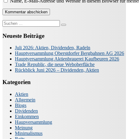
Name, E-Mail-Adresse und Website in diesem Browser für meine
Suche
nach:
Neueste Beiträge
Juli 2026: Aktien, Dividenden, Radeln
Hauptversammlung Oberstdorfer Bergbahnen AG 2026
Hauptversammlung Aktienbrauerei Kaufbeuren 2026
Trade Republic, die neue Weboberfläche
Rückblick Juni 2026 – Dividenden, Aktien
Kategorien
Aktien
Allgemein
Blogs
Dividenden
Einkommen
Haupversammlung
Meinung
Minimalismus
Reits