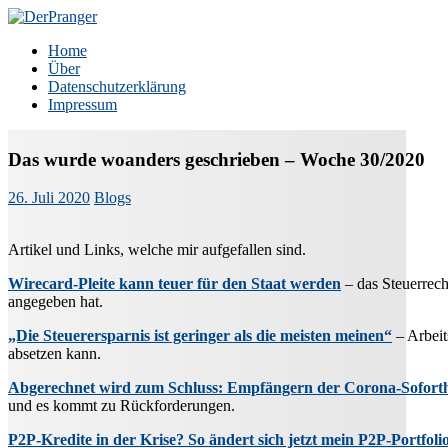
Zum
Inhalt
DerPranger
Finanzen, Freiheit, Prangerei
Home
springen
Über
Datenschutzerklärung
Impressum
Das wurde woanders geschrieben – Woche 30/2020
26. Juli 2020
Blogs
Artikel und Links, welche mir aufgefallen sind.
Wirecard-Pleite kann teuer für den Staat werden
– das Steuerrech
angegeben hat.
„Die Steuerersparnis ist geringer als die meisten meinen“
– Arbeit
absetzen kann.
Abgerechnet wird zum Schluss: Empfängern der Corona-Sofort
und es kommt zu Rückforderungen.
P2P-Kredite in der Krise? So ändert sich jetzt mein P2P-Portfoli