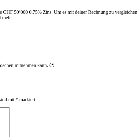
h bis CHF 50’000 0.75% Zins. Um es mit deiner Rechnung zu vergleich
cht mehr…
groschen mitnehmen kann. 🙂
sind mit
*
markiert