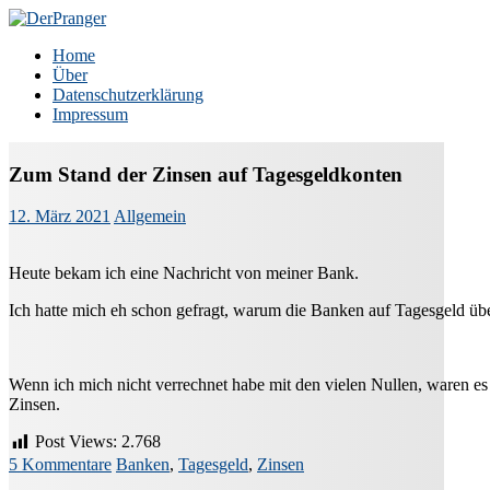
Zum
Inhalt
DerPranger
Finanzen, Freiheit, Prangerei
Home
springen
Über
Datenschutzerklärung
Impressum
Zum Stand der Zinsen auf Tagesgeldkonten
12. März 2021
Allgemein
Heute bekam ich eine Nachricht von meiner Bank.
Ich hatte mich eh schon gefragt, warum die Banken auf Tagesgeld üb
Wenn ich mich nicht verrechnet habe mit den vielen Nullen, waren es
Zinsen.
Post Views:
2.768
5 Kommentare
Banken
,
Tagesgeld
,
Zinsen