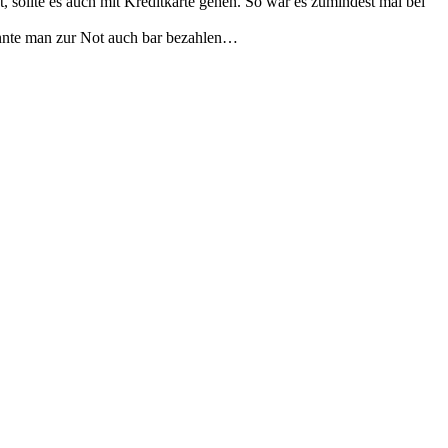
, sollte es auch mit Kreditkarte gehen. So war es zumindest mal bei
önnte man zur Not auch bar bezahlen…