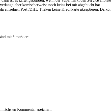
, dann ist es kartengebunden, wenn der Supermarkt den Service anbietet
 verlangt, aber komischerweise noch keins bei mir abgebucht hat.
e, da einzelnen Post-/DHL-Theken keine Kreditkarte akzeptieren. Da k
sind mit
*
markiert
n nächsten Kommentar speichern.