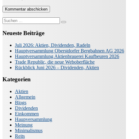
Suche
nach:
Neueste Beiträge
Juli 2026: Aktien, Dividenden, Radeln
Hauptversammlung Oberstdorfer Bergbahnen AG 2026
Hauptversammlung Aktienbrauerei Kaufbeuren 2026
Trade Republic, die neue Weboberfläche
Rückblick Juni 2026 – Dividenden, Aktien
Kategorien
Aktien
Allgemein
Blogs
Dividenden
Einkommen
Haupversammlung
Meinung
Minimalismus
Reits