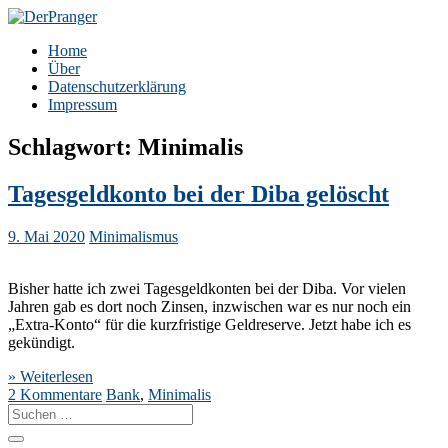
Zum
Inhalt
DerPranger
Finanzen, Freiheit, Prangerei
Home
springen
Über
Datenschutzerklärung
Impressum
Schlagwort:
Minimalis
Tagesgeldkonto bei der Diba gelöscht
9. Mai 2020
Minimalismus
Bisher hatte ich zwei Tagesgeldkonten bei der Diba. Vor vielen
Jahren gab es dort noch Zinsen, inzwischen war es nur noch ein
„Extra-Konto“ für die kurzfristige Geldreserve. Jetzt habe ich es
gekündigt.
» Weiterlesen
2 Kommentare
Bank
,
Minimalis
Suche
nach: